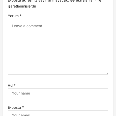
E-posta adresiniz yayınlanmayacak.
Gerekli alanlar
*
ile
işaretlenmişlerdir
Yorum
*
Ad
*
E-posta
*