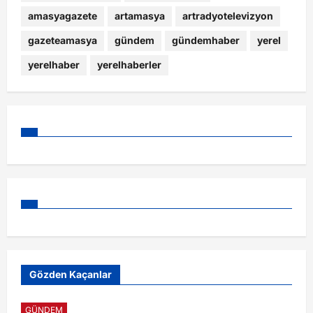
amasyagazete
artamasya
artradyotelevizyon
gazeteamasya
gündem
gündemhaber
yerel
yerelhaber
yerelhaberler
Gözden Kaçanlar
GÜNDEM