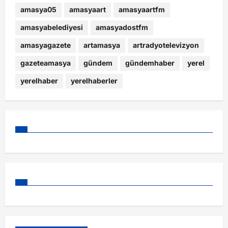
amasya05
amasyaart
amasyaartfm
amasyabelediyesi
amasyadostfm
amasyagazete
artamasya
artradyotelevizyon
gazeteamasya
gündem
gündemhaber
yerel
yerelhaber
yerelhaberler