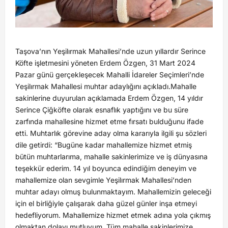
Taşova’nın Yeşilırmak Mahallesi’nde uzun yıllardır Serince
Köfte işletmesini yöneten Erdem Özgen, 31 Mart 2024
Pazar günü gerçekleşecek Mahalli İdareler Seçimleri’nde
Yeşilırmak Mahallesi muhtar adaylığını açıkladı.Mahalle
sakinlerine duyurulan açıklamada Erdem Özgen, 14 yıldır
Serince Çiğköfte olarak esnaflık yaptığını ve bu süre
zarfında mahallesine hizmet etme fırsatı bulduğunu ifade
etti. Muhtarlık görevine aday olma kararıyla ilgili şu sözleri
dile getirdi: “Bugüne kadar mahallemize hizmet etmiş
bütün muhtarlarıma, mahalle sakinlerimize ve iş dünyasına
teşekkür ederim. 14 yıl boyunca edindiğim deneyim ve
mahallemize olan sevgimle Yeşilırmak Mahallesi’nden
muhtar adayı olmuş bulunmaktayım. Mahallemizin geleceği
için el birliğiyle çalışarak daha güzel günler inşa etmeyi
hedefliyorum. Mahallemize hizmet etmek adına yola çıkmış
olmaktan dolayı mutluyum. Tüm mahalle sakinlerimize,