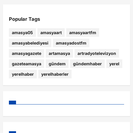
Popular Tags
amasya05
amasyaart
amasyaartfm
amasyabelediyesi
amasyadostfm
amasyagazete
artamasya
artradyotelevizyon
gazeteamasya
gündem
gündemhaber
yerel
yerelhaber
yerelhaberler