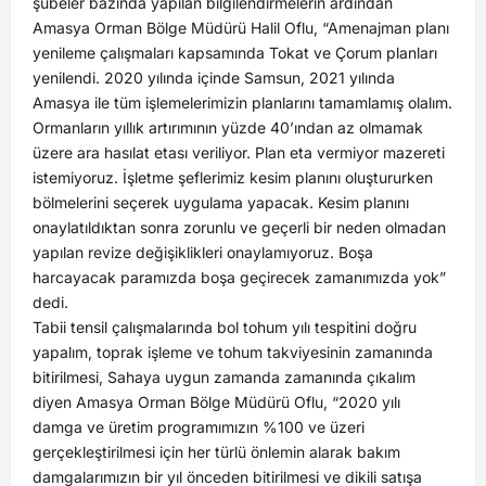
şubeler bazında yapılan bilgilendirmelerin ardından
Amasya Orman Bölge Müdürü Halil Oflu, “Amenajman planı
yenileme çalışmaları kapsamında Tokat ve Çorum planları
yenilendi. 2020 yılında içinde Samsun, 2021 yılında
Amasya ile tüm işlemelerimizin planlarını tamamlamış olalım.
Ormanların yıllık artırımının yüzde 40’ından az olmamak
üzere ara hasılat etası veriliyor. Plan eta vermiyor mazereti
istemiyoruz. İşletme şeflerimiz kesim planını oluştururken
bölmelerini seçerek uygulama yapacak. Kesim planını
onaylatıldıktan sonra zorunlu ve geçerli bir neden olmadan
yapılan revize değişiklikleri onaylamıyoruz. Boşa
harcayacak paramızda boşa geçirecek zamanımızda yok”
dedi.
Tabii tensil çalışmalarında bol tohum yılı tespitini doğru
yapalım, toprak işleme ve tohum takviyesinin zamanında
bitirilmesi, Sahaya uygun zamanda zamanında çıkalım
diyen Amasya Orman Bölge Müdürü Oflu, “2020 yılı
damga ve üretim programımızın %100 ve üzeri
gerçekleştirilmesi için her türlü önlemin alarak bakım
damgalarımızın bir yıl önceden bitirilmesi ve dikili satışa