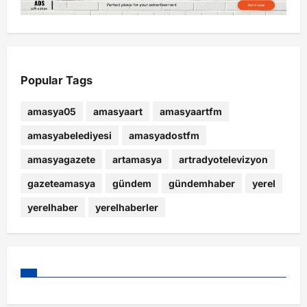
Popular Tags
amasya05
amasyaart
amasyaartfm
amasyabelediyesi
amasyadostfm
amasyagazete
artamasya
artradyotelevizyon
gazeteamasya
gündem
gündemhaber
yerel
yerelhaber
yerelhaberler