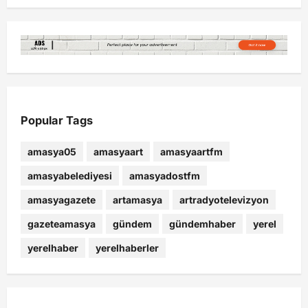
Popular Tags
amasya05
amasyaart
amasyaartfm
amasyabelediyesi
amasyadostfm
amasyagazete
artamasya
artradyotelevizyon
gazeteamasya
gündem
gündemhaber
yerel
yerelhaber
yerelhaberler