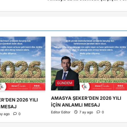
GÜNDEM
AMASYA ŞEKER’DEN 2026 YILI
R’DEN 2026 YILI
İÇİN ANLAMLI MESAJ
I MESAJ
Editor Editor
7 ay ago
0
ay ago
0