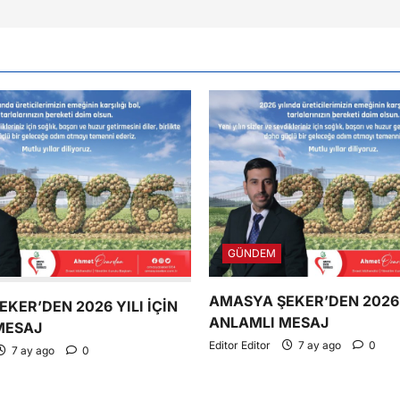
GÜNDEM
AMASYA ŞEKER’DEN 2026 Y
KER’DEN 2026 YILI İÇİN
ANLAMLI MESAJ
MESAJ
Editor Editor
7 ay ago
0
7 ay ago
0