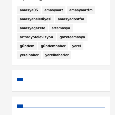
amasya05
amasyaart
amasyaartfm
amasyabelediyesi
amasyadostfm
amasyagazete
artamasya
artradyotelevizyon
gazeteamasya
gündem
gündemhaber
yerel
yerelhaber
yerelhaberler