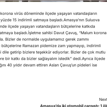
ı korona virüs döneminde ilçede yaşayan vatandaşların
 yüzde 15 indirimli satmaya başladı.Amasya’nın Suluova
inde ilçede yaşayan vatandaşların bütçelerine katkıda
satmaya başladı.İşletme sahibi Davut Çavuş, “Malum korona
da. Bizler de normalde uygulamamız gerek zammı
e bütçelerine Ramazan pidemize zam yapmayıp, indirimli
dile getirip bizlere teşekkür ediyorlar. Bizler de çok mutlu
e bir katkı da bizler sağlayalım istedik” dedi.Ayrıca ilçede
ğını 40 yıldır devam ettiren Aslan Çavuş’un pideleri ise
Next
Amasya’da iki otomobil çarpıştı: 1 öl