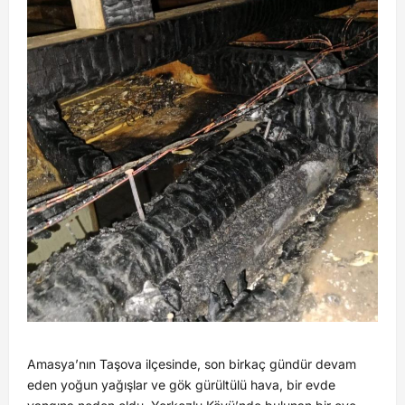
Amasya’nın Taşova ilçesinde, son birkaç gündür devam
eden yoğun yağışlar ve gök gürültülü hava, bir evde