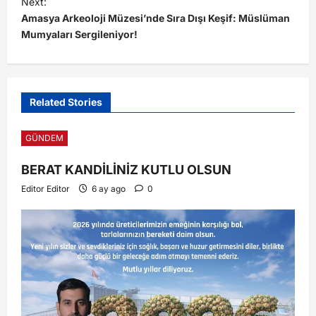
Next:
Amasya Arkeoloji Müzesi’nde Sıra Dışı Keşif: Müslüman
Mumyaları Sergileniyor!
Related Stories
GÜNDEM
BERAT KANDİLİNİZ KUTLU OLSUN
Editor Editor
6 ay ago
0