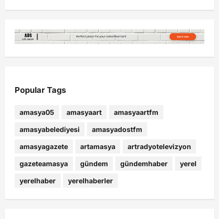
Popular Tags
amasya05
amasyaart
amasyaartfm
amasyabelediyesi
amasyadostfm
amasyagazete
artamasya
artradyotelevizyon
gazeteamasya
gündem
gündemhaber
yerel
yerelhaber
yerelhaberler