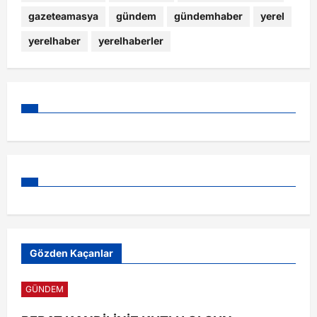
gazeteamasya
gündem
gündemhaber
yerel
yerelhaber
yerelhaberler
Gözden Kaçanlar
GÜNDEM