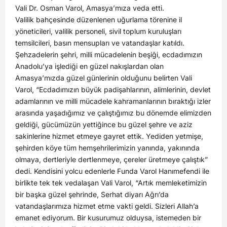
Vali Dr. Osman Varol, Amasya’mıza veda etti.
Valilik bahçesinde düzenlenen uğurlama törenine il
yöneticileri, valilik personeli, sivil toplum kuruluşları
temsilcileri, basın mensupları ve vatandaşlar katıldı.
Şehzadelerin şehri, milli mücadelenin beşiği, ecdadımızın
Anadolu’ya işlediği en güzel nakışlardan olan
Amasya’mızda güzel günlerinin olduğunu belirten Vali
Varol, “Ecdadımızın büyük padişahlarının, alimlerinin, devlet
adamlarının ve milli mücadele kahramanlarının bıraktığı izler
arasında yaşadığımız ve çalıştığımız bu dönemde elimizden
geldiği, gücümüzün yettiğince bu güzel şehre ve aziz
sakinlerine hizmet etmeye gayret ettik. Yediden yetmişe,
şehirden köye tüm hemşehrilerimizin yanında, yakınında
olmaya, dertleriyle dertlenmeye, çereler üretmeye çalıştık”
dedi. Kendisini yolcu edenlerle Funda Varol Hanımefendi ile
birlikte tek tek vedalaşan Vali Varol, “Artık memleketimizin
bir başka güzel şehrinde, Serhat diyarı Ağrı’da
vatandaşlarımıza hizmet etme vakti geldi. Sizleri Allah’a
emanet ediyorum. Bir kusurumuz olduysa, istemeden bir