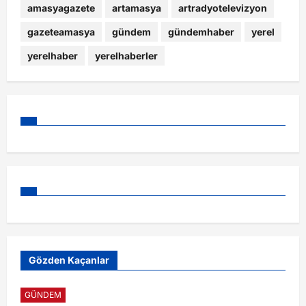
amasyagazete
artamasya
artradyotelevizyon
gazeteamasya
gündem
gündemhaber
yerel
yerelhaber
yerelhaberler
Gözden Kaçanlar
GÜNDEM