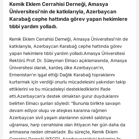
Kemik Eklem Cerrahisi Derneği, Amasya
Üniversitesi’nin de katkılarıyla, Azerbaycan
Karabağ cephe hattında görev yapan hekimlere
tıbbi yardım yolladı.
Kemik Eklem Cerrahisi Derneği, Amasya Üniversitesi’nin de
katkılarıyla, Azerbaycan Karabağ cephe hattında görev
yapan hekimlere tıbbi yardım yolladı.Amasya Üniversitesi
Rektörü Prof. Dr. Süleyman Elmacı açıklamasında, Amasya
Üniversitesi olarak, kardeş ülke Azerbaycan’ın,
Ermenistan’ın işgal ettiği Dağlık Karabağ topraklarını
kurtarmak için verdiği onurlu mücadelesini yakından takip
ettiklerini ve bu mücadeleyi desteklediklerini ifade
etti.Azerbaycan’a destek olmaktan gurur duyduklarını
belirten Elmacı şunları söyledi: “Bununla birlikte savaşın
devam ediyor oluşu ve ateşkes kararına rağmen
Azerbaycan sivil yaşam alanlarının sürekli saldırıya
uğraması, harp cerrahisine olan ihtiyacın her gün daha da
artmasına neden olmaktadır. Bu süreçte, Kemik Eklem
Cerrahisi Derneği (KECD), Azerbaycan’daki hekimler ile