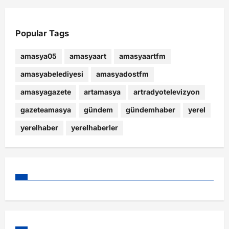
Popular Tags
amasya05
amasyaart
amasyaartfm
amasyabelediyesi
amasyadostfm
amasyagazete
artamasya
artradyotelevizyon
gazeteamasya
gündem
gündemhaber
yerel
yerelhaber
yerelhaberler