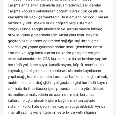
çalışmalarına emin adımlarla devam ediyor.Özel idareler
çalışma konuları bakımından coğrafi olarak çok çeşitli ve
kapsamlı bir yapı içermektedir. Bu işlemlerin bir çoğu parsel
bazında yürütülmekte buda coğrafi bilgi sistemleri
çerçevesinde zengin analizlere ve sorgulamalara ihtiyaç
duyulduğunu göstermektedir. Kırsal yatırımları hayata
geçiren özel idareler eğitimden sağlığa sağlıktan içme
sularına yol yapım çalışmalarından imar işlemlerine hatta
koruma ve uygulama alanlarına kadar geniş bir çalışma
alanı bulunmaktadır. CBS kurulumu ile kırsal kesime yapılan
her türlü yol, içme suyu, kanalizasyon, köprü, menfez, su
kaynak gibi bilgilerin altı koordinatlı sistemle kayıtlarının
yapılacağı, kurulumla hem kurumsal hafızanın oluşturularak,
muhtemel arıza, değişiklik, yol geçişleri gibi her türlü kaydın
sıfır hata ile il haritasına işlenip bundan sonra yürütülecek
hizmetlerde maliyetlerin en aza indirilmesi, kurumsal
kültürün oluşturularak kişilere bağlı olmaktan ziyade
sistemin kalıcı hale getirilmesi sağlanacağı bildirildi. Ayrıca
imar altyapı, iş yerleri gibi ilin yeterlik ve yetkinliğinin