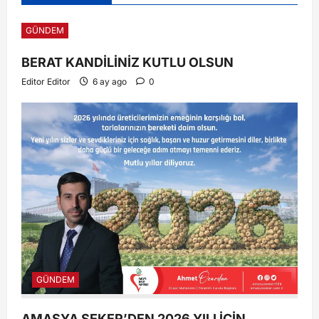
GÜNDEM
BERAT KANDİLİNİZ KUTLU OLSUN
Editor Editor
6 ay ago
0
GÜNDEM
AMASYA ŞEKER’DEN 2026 YILI İÇİN