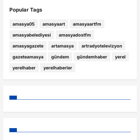
Popular Tags
amasya05
amasyaart
amasyaartfm
amasyabelediyesi
amasyadostfm
amasyagazete
artamasya
artradyotelevizyon
gazeteamasya
gündem
gündemhaber
yerel
yerelhaber
yerelhaberler