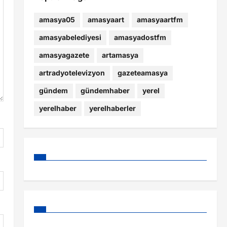
amasya05
amasyaart
amasyaartfm
amasyabelediyesi
amasyadostfm
amasyagazete
artamasya
artradyotelevizyon
gazeteamasya
gündem
gündemhaber
yerel
yerelhaber
yerelhaberler