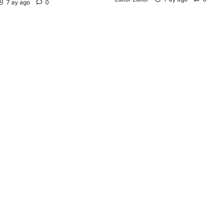
7 ay ago
0