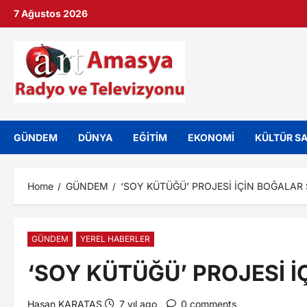
7 Ağustos 2026
GÜNDEM
DÜNYA
EĞİTİM
EKONOMİ
KÜLTÜR S
Home
GÜNDEM
‘SOY KÜTÜĞÜ’ PROJESİ İÇİN BOĞALAR 
GÜNDEM
YEREL HABERLER
‘SOY KÜTÜĞÜ’ PROJESİ İ
Hasan KARATAS
7 yıl ago
0 comments