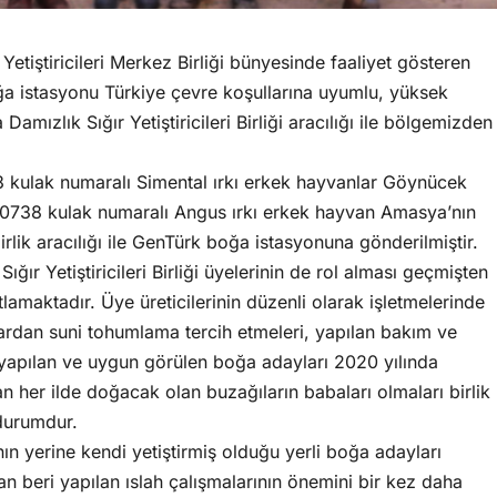
etiştiricileri Merkez Birliği bünyesinde faaliyet gösteren
 istasyonu Türkiye çevre koşullarına uyumlu, yüksek
amızlık Sığır Yetiştiricileri Birliği aracılığı ile bölgemizden
kulak numaralı Simental ırkı erkek hayvanlar Göynücek
70738 kulak numaralı Angus ırkı erkek hayvan Amasya’nın
lik aracılığı ile GenTürk boğa istasyonuna gönderilmiştir.
ır Yetiştiricileri Birliği üyelerinin de rol alması geçmişten
lamaktadır. Üye üreticilerinin düzenli olarak işletmelerinde
lardan suni tohumlama tercih etmeleri, yapılan bakım ve
 yapılan ve uygun görülen boğa adayları 2020 yılında
 her ilde doğacak olan buzağıların babaları olmaları birlik
 durumdur.
nın yerine kendi yetiştirmiş olduğu yerli boğa adayları
dan beri yapılan ıslah çalışmalarının önemini bir kez daha