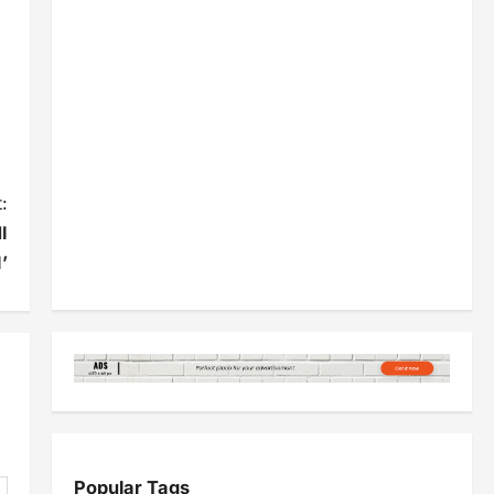
:
I
’
Popular Tags