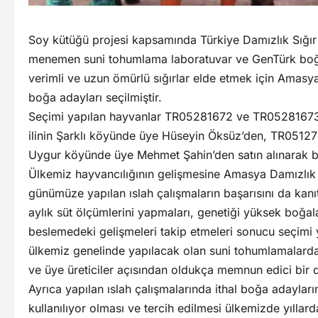
Soy kütüğü projesi kapsamında Türkiye Damızlık Sığır Y
menemen suni tohumlama laboratuvar ve GenTürk boğa
verimli ve uzun ömürlü sığırlar elde etmek için Amasya D
boğa adayları seçilmiştir.
Seçimi yapılan hayvanlar TR05281672 ve TR05281673 
ilinin Şarklı köyünde üye Hüseyin Öksüz’den, TR0512
Uygur köyünde üye Mehmet Şahin’den satın alınarak bir
Ülkemiz hayvancılığının gelişmesine Amasya Damızlık Sığ
günümüze yapılan ıslah çalışmaların başarısını da kanıt
aylık süt ölçümlerini yapmaları, genetiği yüksek boğa
beslemedeki gelişmeleri takip etmeleri sonucu seçimi
ülkemiz genelinde yapılacak olan suni tohumlamalardan
ve üye üreticiler açısından oldukça memnun edici bir
Ayrıca yapılan ıslah çalışmalarında ithal boğa adayları
kullanılıyor olması ve tercih edilmesi ülkemizde yıllar