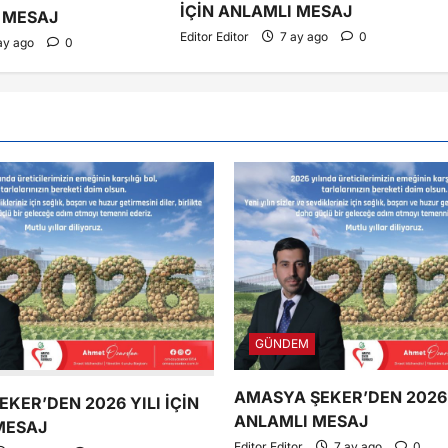
İÇİN ANLAMLI MESAJ
I MESAJ
Editor Editor
7 ay ago
0
ay ago
0
GÜNDEM
AMASYA ŞEKER’DEN 2026 Y
KER’DEN 2026 YILI İÇİN
ANLAMLI MESAJ
MESAJ
Editor Editor
7 ay ago
0