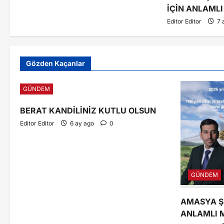
İÇİN ANLAML
Editor Editor
7 
Gözden Kaçanlar
GÜNDEM
BERAT KANDİLİNİZ KUTLU OLSUN
Editor Editor
6 ay ago
0
GÜNDEM
AMASYA ŞE
ANLAMLI 